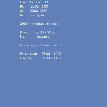
Czw. 06.00-18.00
Pt. 06.00-18.00
So. 05.00-15.00
Nd. nieczynne
Strefa handlowo-usługowa
Pn-So. 06.00 - 20.00
Nd. nieczynne
Godziny pracy biura zarządu
Pn, wt, śr, pt 08.00 - 15.00
Czw, Sb. 06.30 - 14.30