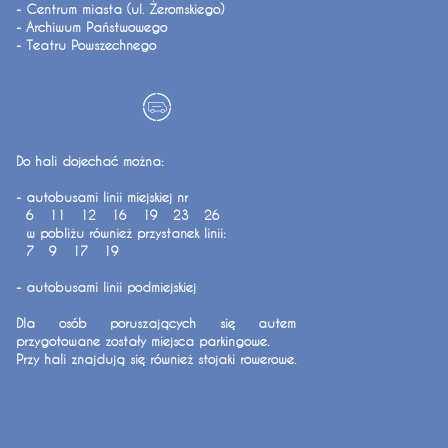
- Centrum miasta (ul. Żeromskiego)
- Archiwum Państwowego
- Teatru Powszechnego
Do hali dojechać można:
- autobusami linii miejskiej nr
6 11 12 16 19 23 26
w pobliżu również przystanek linii:
7 9 17 19
- autobusami linii podmiejskiej
Dla osób poruszających się autem
przygotowane zostały miejsca parkingowe.
Przy hali znajdują się również stojaki rowerowe.