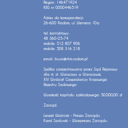
Regon: 146471924
KRS nr 0000446519
Adres do korespondecji:
26-600 Radom, ul. Wernera 10a
tel. kontaktowy:
48 360-25-74
mobile: 512 807 906
mobile: 508 316 218
email: biuro@rhm.radom.pl
Spółka zarejestrowana przez Sąd Rejonowy
dla m. st. Warszawy w Warszawie,
XIV Wydział Gospodarczy Krajowego
Rejestru Sadowego
Wysokość kapitału zakładowego: 50.000,00 zł
Zarząd:
Leszek Woźniak - Prezes Zarządu
Karol Sadurski - Wiceprezes Zarządu